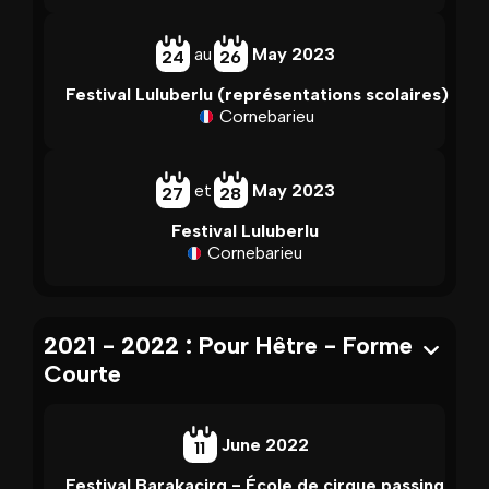
au
May 2023
24
26
Festival Luluberlu (représentations scolaires)
Cornebarieu
et
May 2023
27
28
Festival Luluberlu
Cornebarieu
2021 - 2022 : Pour Hêtre - Forme
Courte
June 2022
11
Festival Barakacirq - École de cirque passing